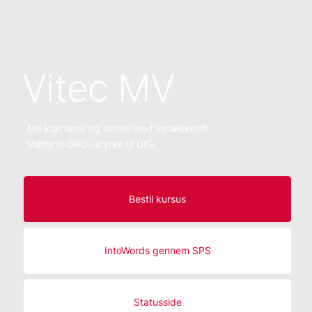
Vitec MV
Alle kan læse og skrive med IntoWords®.
Støtte til ORD- styrke til DIG.
Bestil kursus
IntoWords gennem SPS
Statusside