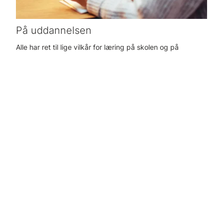
På uddannelsen
Alle har ret til lige vilkår for læring på skolen og på
uddannelsen.
Med IntoWords får du de samme muligheder for at læse,
skrive og lære.