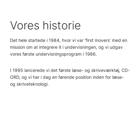
Vores historie
Det hele startede i 1984, hvor vi var ’first movers’ med en
mission om at integrere it i undervisningen, og vi udgav
vores første undervisningsprogram i 1986.
I 1995 lancerede vi det første læse- og skriveværktøj, CD-
ORD, og vi har i dag en førende position inden for læse-
og skriveteknologi.
I 2014 ændrede vi navn fra Mikro Værkstedet til MV-
Nordic. Vores nuværende navn, Vitec MV fik vi 2017, da vi
blev en del af den svenske koncern Vitec Software Group.
I over 30 år, har vi leveret læse- og skriveværktøjer til
skoler, kommuner og arbejdspladser i hele Norden og flere