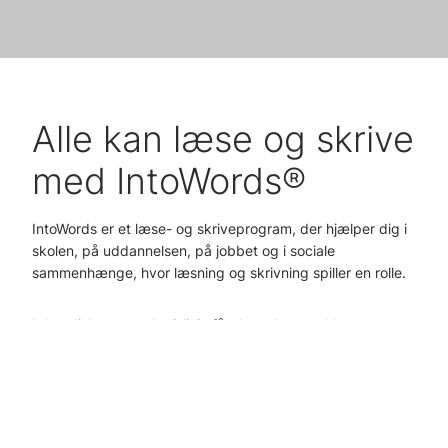
Alle kan læse og skrive
med IntoWords®
IntoWords er et læse- og skriveprogram, der hjælper dig i
skolen, på uddannelsen, på jobbet og i sociale
sammenhænge, hvor læsning og skrivning spiller en rolle.
I den diskrete værktøjslinje får du en lang række
funktioner, som støtter i læsning og skrivning - uanset din
alder og dit niveau. Om det er derhjemme eller på arbejde.
Og på alle enheder og platforme. IntoWords er med dig
over alt.
IntoWords åbner døre til bedre resultater i skolen eller på