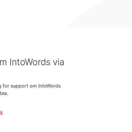
m IntoWords via
g for support om IntoWords
tea.
dk