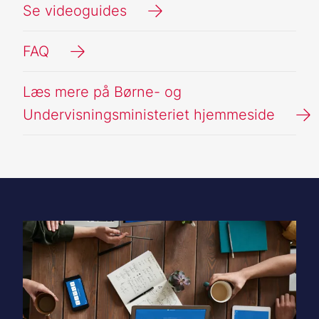
Se videoguides
FAQ
Læs mere på Børne- og
Undervisningsministeriet hjemmeside