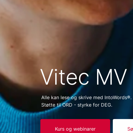
Vitec MV
Alle kan lese og skrive med IntoWords®.
Støtte til ORD - styrke for DEG.
Kurs og webinarer
Sø