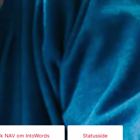
k NAV om IntoWords
Statusside