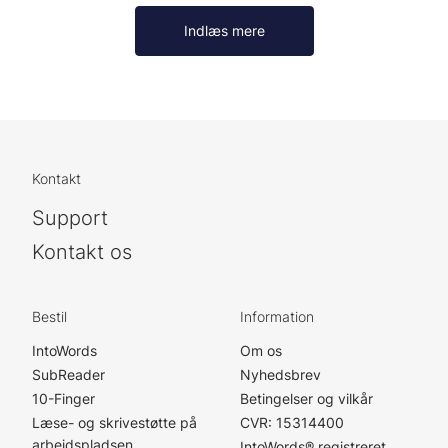
Indlæs mere
Kontakt
Support
Kontakt os
Bestil
Information
IntoWords
Om os
SubReader
Nyhedsbrev
10-Finger
Betingelser og vilkår
Læse- og skrivestøtte på
CVR: 15314400
arbejdspladsen
IntoWords® registreret