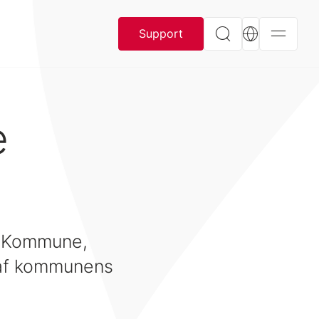
Support
e
e Kommune,
l af kommunens