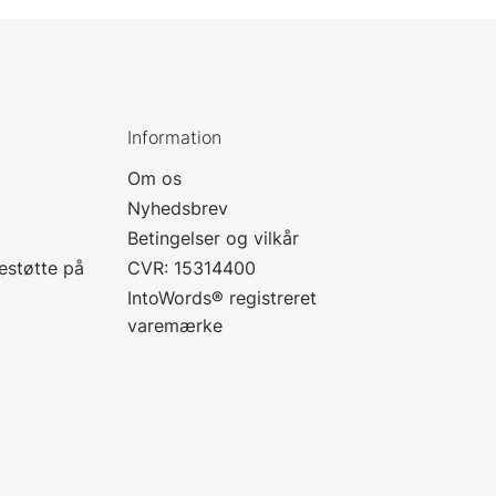
Information
Om os
Nyhedsbrev
Betingelser og vilkår
estøtte på
CVR: 15314400
IntoWords® registreret
varemærke