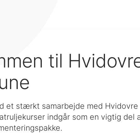
men til Hvidovr
une
med et stærkt samarbejde med Hvidovr
patruljekurser indgår som en vigtig de
menteringspakke.