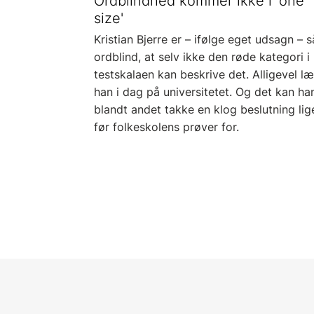
Ordblindhed kommer ikke i 'one
size'
Kristian Bjerre er – ifølge eget udsagn – s
ordblind, at selv ikke den røde kategori i
testskalaen kan beskrive det. Alligevel l
han i dag på universitetet. Og det kan ha
blandt andet takke en klog beslutning lig
før folkeskolens prøver for.