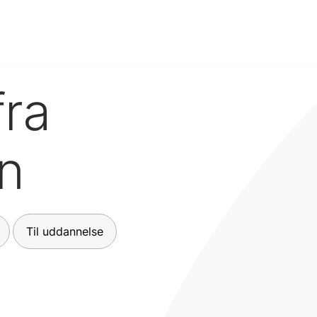
fra
n
Til uddannelse