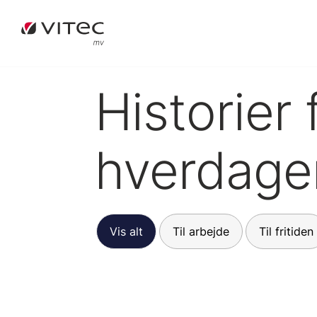
Historier 
hverdage
Vis alt
Til arbejde
Til fritiden