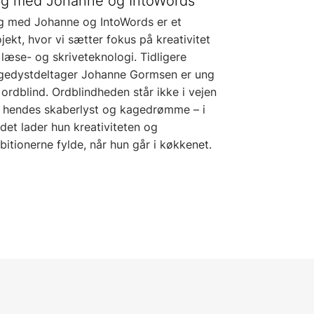
g med Johanne og IntoWords
g med Johanne og IntoWords er et
jekt, hvor vi sætter fokus på kreativitet
læse- og skriveteknologi. Tidligere
gedystdeltager Johanne Gormsen er ung
ordblind. Ordblindheden står ikke i vejen
r hendes skaberlyst og kagedrømme – i
det lader hun kreativiteten og
itionerne fylde, når hun går i køkkenet.