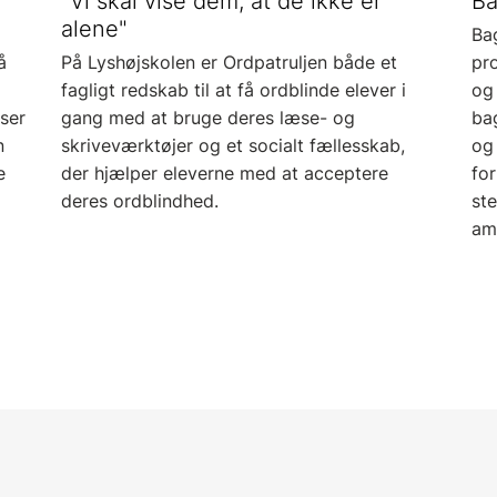
"Vi skal vise dem, at de ikke er
Ba
alene"
Ba
å
På Lyshøjskolen er Ordpatruljen både et
pro
fagligt redskab til at få ordblinde elever i
og 
æser
gang med at bruge deres læse- og
ba
n
skriveværktøjer og et socialt fællesskab,
og 
e
der hjælper eleverne med at acceptere
fo
deres ordblindhed.
ste
amb