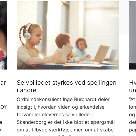
ar
Selvbilledet styrkes ved spejlingen
Hv
i andre
un
Ordblindekonsulent Inge Burchardt deler
”At
LOY
indsigt i, hvordan viden og erkendelse
lo
forvandler elevernes selvbillede. I
og 
e
Skanderborg er det ikke blot et spørgsmål
det
on
om at tilbyde værktøjer, men om at skabe
pap