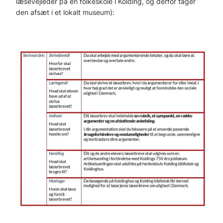
læsevejleder på en folkeskole i Kolding, og derfor tager
den afsæt i et lokalt museum):