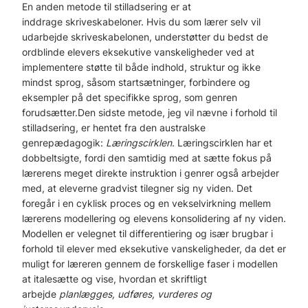
En anden metode til stilladsering er at
inddrage skriveskabeloner. Hvis du som lærer selv vil
udarbejde skriveskabelonen, understøtter du bedst de
ordblinde elevers eksekutive vanskeligheder ved at
implementere støtte til både indhold, struktur og ikke
mindst sprog, såsom startsætninger, forbindere og
eksempler på det specifikke sprog, som genren
forudsætter.Den sidste metode, jeg vil nævne i forhold til
stilladsering, er hentet fra den australske
genrepædagogik:
Læringscirklen
. Læringscirklen har et
dobbeltsigte, fordi den samtidig med at sætte fokus på
lærerens meget direkte instruktion i genrer også arbejder
med, at eleverne gradvist tilegner sig ny viden. Det
foregår i en cyklisk proces og en vekselvirkning mellem
lærerens modellering og elevens konsolidering af ny viden.
Modellen er velegnet til differentiering og især brugbar i
forhold til elever med eksekutive vanskeligheder, da det er
muligt for læreren gennem de forskellige faser i modellen
at italesætte og vise, hvordan et skriftligt
arbejde
planlægges, udføres, vurderes og