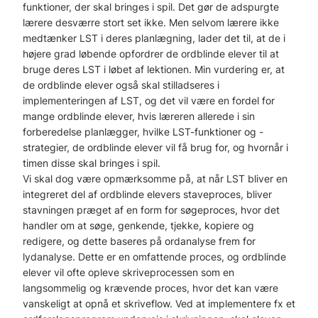
funktioner, der skal bringes i spil. Det gør de adspurgte
lærere desværre stort set ikke. Men selvom lærere ikke
medtænker LST i deres planlægning, lader det til, at de i
højere grad løbende opfordrer de ordblinde elever til at
bruge deres LST i løbet af lektionen. Min vurdering er, at
de ordblinde elever også skal stilladseres i
implementeringen af LST, og det vil være en fordel for
mange ordblinde elever, hvis læreren allerede i sin
forberedelse planlægger, hvilke LST-funktioner og -
strategier, de ordblinde elever vil få brug for, og hvornår i
timen disse skal bringes i spil.
Vi skal dog være opmærksomme på, at når LST bliver en
integreret del af ordblinde elevers staveproces, bliver
stavningen præget af en form for søgeproces, hvor det
handler om at søge, genkende, tjekke, kopiere og
redigere, og dette baseres på ordanalyse frem for
lydanalyse. Dette er en omfattende proces, og ordblinde
elever vil ofte opleve skriveprocessen som en
langsommelig og krævende proces, hvor det kan være
vanskeligt at opnå et skriveflow. Ved at implementere fx et