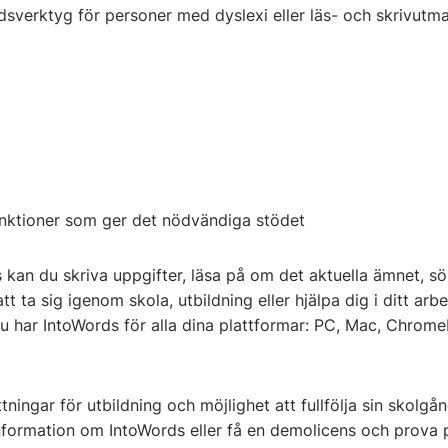
ödsverktyg för personer med dyslexi eller läs- och skrivut
unktioner som ger det nödvändiga stödet
 kan du skriva uppgifter, läsa på om det aktuella ämnet, 
tt ta sig igenom skola, utbildning eller hjälpa dig i ditt arb
du har IntoWords för alla dina plattformar: PC, Mac, Chrom
ttningar för utbildning och möjlighet att fullfölja sin skolg
nformation om IntoWords eller få en demolicens och prova