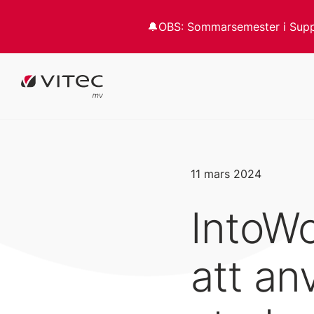
🔔OBS: Sommarsemester i Suppor
11 mars 2024
IntoWo
att an