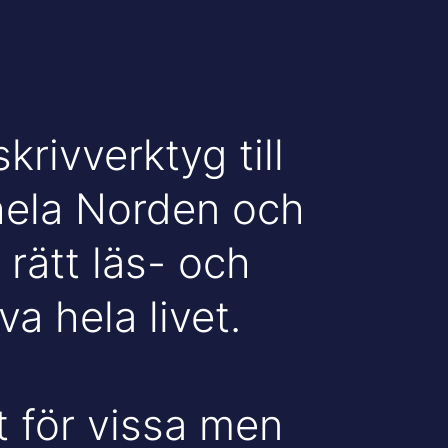
krivverktyg till
hela Norden och
 rätt läs- och
va hela livet.
t för vissa men