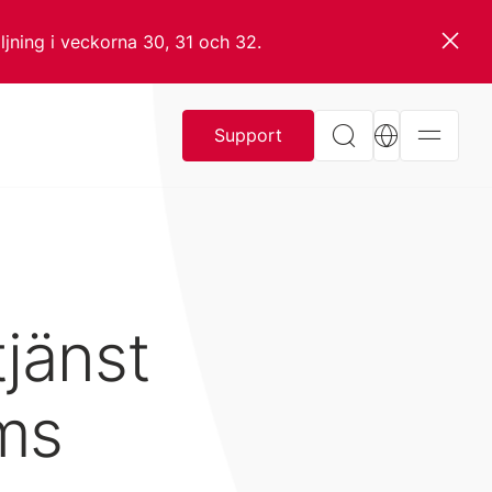
jning i veckorna 30, 31 och 32.
Support
jänst
lms