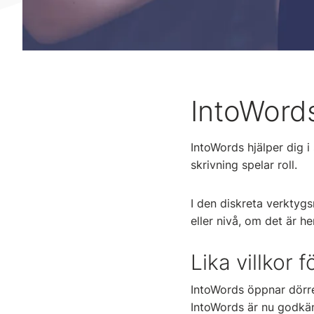
IntoWords
IntoWords hjälper dig 
skrivning spelar roll.
I den diskreta verktygs
eller nivå, om det är h
Lika villkor f
IntoWords öppnar dörren
IntoWords är nu godkänd