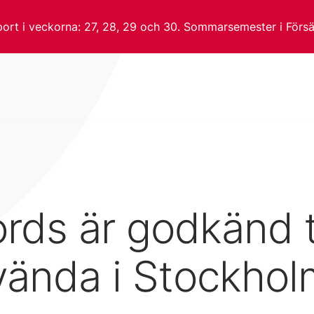
t i veckorna: 27, 28, 29 och 30. Sommarsemester i Försäl
rds är godkänd t
vända i Stockho