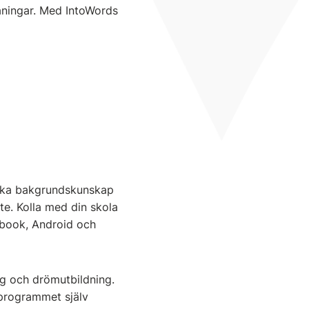
maningar. Med IntoWords
söka bakgrundskunskap
ete. Kolla med din skola
ebook, Android och
ång och drömutbildning.
 programmet själv