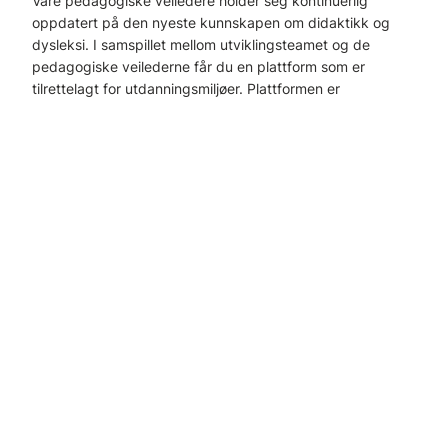
Våre pedagogiske veiledere holder seg kontinuerlig
oppdatert på den nyeste kunnskapen om didaktikk og
dysleksi. I samspillet mellom utviklingsteamet og de
pedagogiske veilederne får du en plattform som er
tilrettelagt for utdanningsmiljøer. Plattformen er
brukervennlig, pålitelig og pedagogisk basert. Funksjoner
som skriverammer, fagordlister, grammatikk og tale-til-
tekst er derfor spesielt gode funksjoner å bruke i
undervisningen.
Se alle funksjoner i IntoWords
her
Bestill