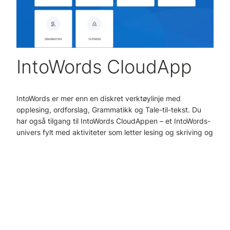
IntoWords CloudApp
IntoWords er mer enn en diskret verktøylinje med
opplesing, ordforslag, Grammatikk og Tale-til-tekst. Du
har også tilgang til IntoWords CloudAppen – et IntoWords-
univers fylt med aktiviteter som letter lesing og skriving og
muliggjør læring og utvikling. Det er blant annet her du
finner IntoWords-Trappen, IntoWords-Treneren, PDF-leser
og Skriverammer.
IntoWords CloudApp