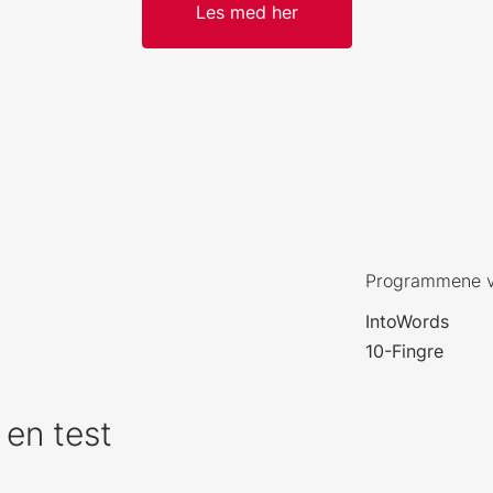
Les med her
Programmene 
IntoWords
10-Fingre
 en test