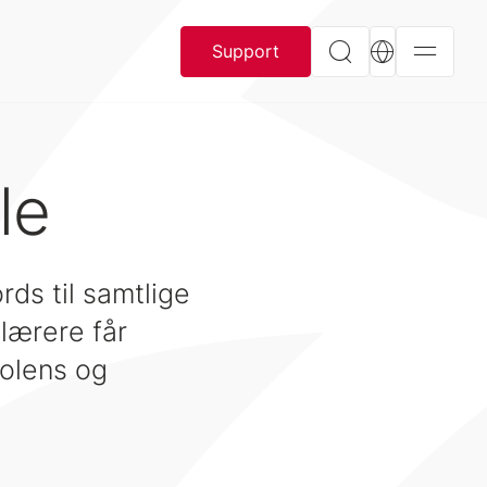
Support
le
ds til samtlige
 lærere får
kolens og