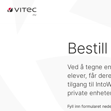
Bestill
Ved å tegne en
elever, får der
tilgang til Int
private enheter
Fyll inn formularet ned