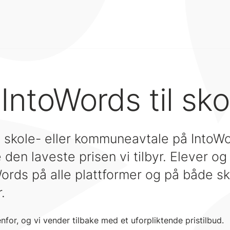
 IntoWords til sko
 skole- eller kommuneavtale på IntoWor
e den laveste prisen vi tilbyr. Elever og
oWords på alle plattformer og på både s
.
enfor, og vi vender tilbake med et uforpliktende pristilbud.