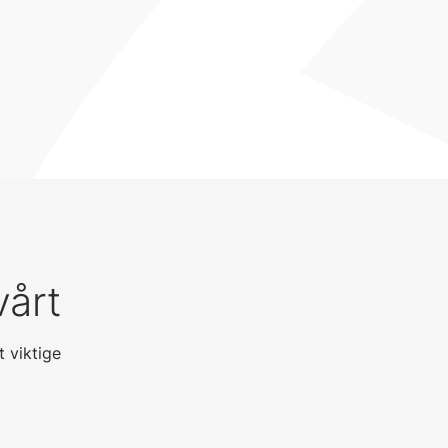
vårt
 viktige